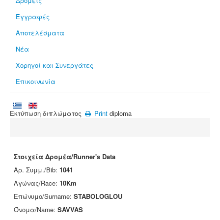
Δρομείς
Εγγραφές
Αποτελέσματα
Νέα
Χορηγοί και Συνεργάτες
Επικοινωνία
Εκτύπωση διπλώματος
Print
diploma
Στοιχεία Δρομέα/Runner's Data
Αρ. Συμμ./Bib:
1041
Αγώνας/Race:
10Km
Επώνυμο/Surname:
STABOLOGLOU
Όνομα/Name:
SAVVAS