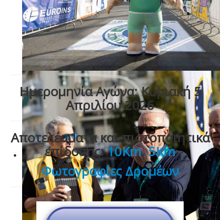
Ημερομηνία Αγώνα: Κυριακή 5
Απριλίου 2026
Αποτελέσματα και πιστοποιητικά
επίδοσης:
10Km
,
5Km
Φωτογραφίες Δρομέων