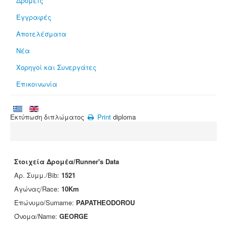
Δρομείς
Εγγραφές
Αποτελέσματα
Νέα
Χορηγοί και Συνεργάτες
Επικοινωνία
Εκτύπωση διπλώματος
Print
diploma
Στοιχεία Δρομέα/Runner's Data
Αρ. Συμμ./Bib:
1521
Αγώνας/Race:
10Km
Επώνυμο/Surname:
PAPATHEODOROU
Όνομα/Name:
GEORGE