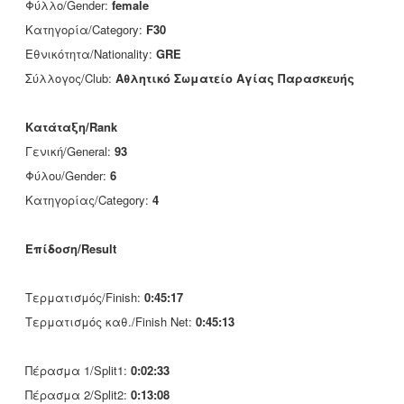
Φύλλο/Gender:
female
Κατηγορία/Category:
F30
Εθνικότητα/Nationality:
GRE
Σύλλογος/Club:
Αθλητικό Σωματείο Αγίας Παρασκευής
Κατάταξη/Rank
Γενική/General:
93
Φύλου/Gender:
6
Κατηγορίας/Category:
4
Επίδοση/Result
Τερματισμός/Finish:
0:45:17
Τερματισμός καθ./Finish Net:
0:45:13
Πέρασμα 1/Split1:
0:02:33
Πέρασμα 2/Split2:
0:13:08