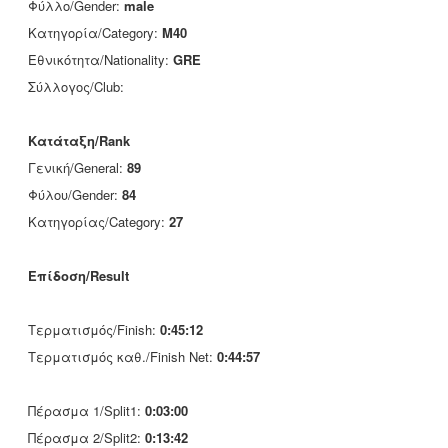
Φύλλο/Gender:
male
Κατηγορία/Category:
M40
Εθνικότητα/Nationality:
GRE
Σύλλογος/Club:
Κατάταξη/Rank
Γενική/General:
89
Φύλου/Gender:
84
Κατηγορίας/Category:
27
Επίδοση/Result
Τερματισμός/Finish:
0:45:12
Τερματισμός καθ./Finish Net:
0:44:57
Πέρασμα 1/Split1:
0:03:00
Πέρασμα 2/Split2:
0:13:42