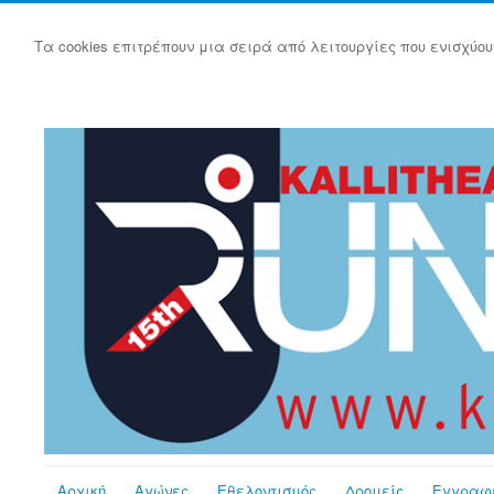
Τα cookies επιτρέπουν μια σειρά από λειτουργίες που ενισχύου
Αρχική
Αγώνες
Εθελοντισμός
Δρομείς
Εγγραφ