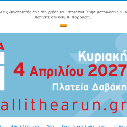
ν τις δυνατότητές σας στη χρήση του ιστοτόπου. Χρησιμοποιώντας αυτ
πατήστε στο κουμπί παρακάτω:
ές
Αποτελέσματα
Νέα
Χορηγοί και Συνεργάτες
Επικοι