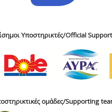
ίσημοι Υποστηρικτές/Official Support
οστηρικτικές ομάδες/Supporting te