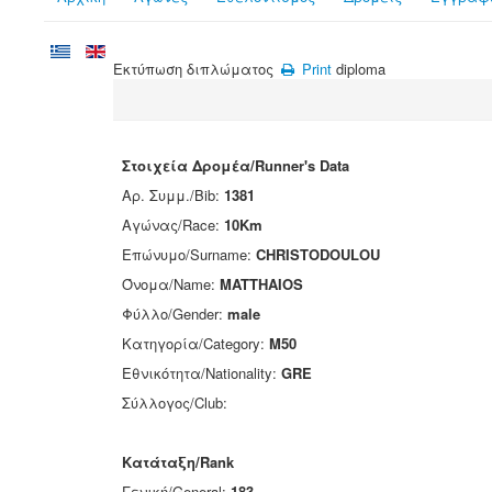
Εκτύπωση διπλώματος
Print
diploma
Στοιχεία Δρομέα/Runner's Data
Αρ. Συμμ./Bib:
1381
Αγώνας/Race:
10Km
Επώνυμο/Surname:
CHRISTODOULOU
Όνομα/Name:
MATTHAIOS
Φύλλο/Gender:
male
Κατηγορία/Category:
M50
Εθνικότητα/Nationality:
GRE
Σύλλογος/Club:
Κατάταξη/Rank
Γενική/General:
183