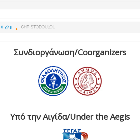
10 χλμ
CHRISTODOULOU
Συνδιοργάνωση/Coorganizers
Υπό την Αιγίδα/Under the Aegis