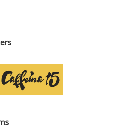
ers
ams