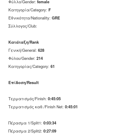
Φύλλο/Gender:
female
Κατηγορία/Category:
F
Εθνικότητα/Nationality:
GRE
Σύλλογος/Club:
Κατάταξη/Rank
Γενική/General:
628
Φύλου/Gender:
214
Κατηγορίας/Category:
61
Επίδοση/Result
Τερματισμός/Finish:
0:45:05
Τερματισμός καθ./Finish Net:
0:45:01
Πέρασμα 1/Split1:
0:03:34
Πέρασμα 2/Split2:
0:27:09