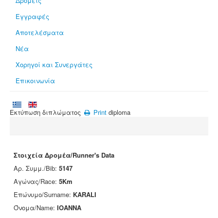
Δρομείς
Εγγραφές
Αποτελέσματα
Νέα
Χορηγοί και Συνεργάτες
Επικοινωνία
Εκτύπωση διπλώματος
Print
diploma
Στοιχεία Δρομέα/Runner's Data
Αρ. Συμμ./Bib:
5147
Αγώνας/Race:
5Km
Επώνυμο/Surname:
KARALI
Όνομα/Name:
IOANNA