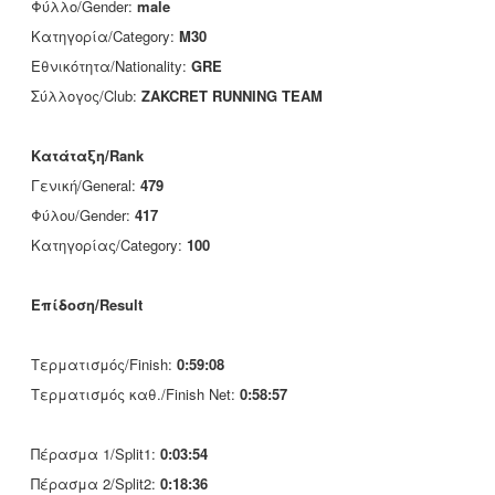
Φύλλο/Gender:
male
Κατηγορία/Category:
M30
Εθνικότητα/Nationality:
GRE
Σύλλογος/Club:
ZAKCRET RUNNING TEAM
Κατάταξη/Rank
Γενική/General:
479
Φύλου/Gender:
417
Κατηγορίας/Category:
100
Επίδοση/Result
Τερματισμός/Finish:
0:59:08
Τερματισμός καθ./Finish Net:
0:58:57
Πέρασμα 1/Split1:
0:03:54
Πέρασμα 2/Split2:
0:18:36