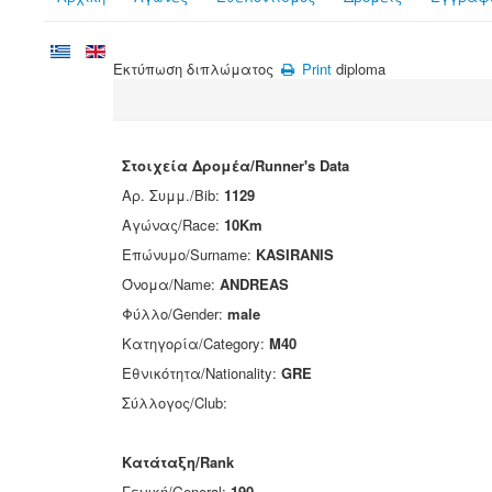
Εκτύπωση διπλώματος
Print
diploma
Στοιχεία Δρομέα/Runner's Data
Αρ. Συμμ./Bib:
1129
Αγώνας/Race:
10Km
Επώνυμο/Surname:
KASIRANIS
Όνομα/Name:
ANDREAS
Φύλλο/Gender:
male
Κατηγορία/Category:
M40
Εθνικότητα/Nationality:
GRE
Σύλλογος/Club:
Κατάταξη/Rank
Γενική/General:
190