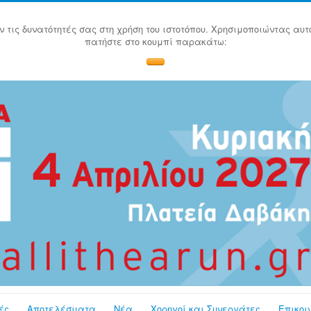
ν τις δυνατότητές σας στη χρήση του ιστοτόπου. Χρησιμοποιώντας αυτ
πατήστε στο κουμπί παρακάτω:
ές
Αποτελέσματα
Νέα
Χορηγοί και Συνεργάτες
Επικοι