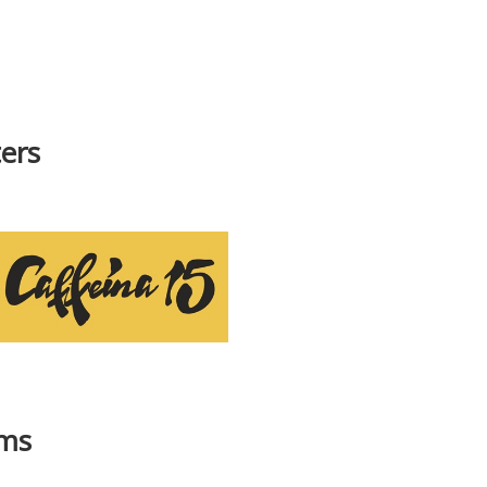
ers
ams