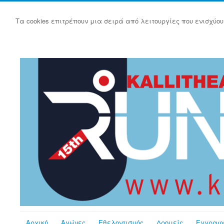
Τα cookies επιτρέπουν μια σειρά από λειτουργίες που ενισχύου
Αρχική
Αγώνες
Εθελοντισμός
Δρομείς
Εγγραφ