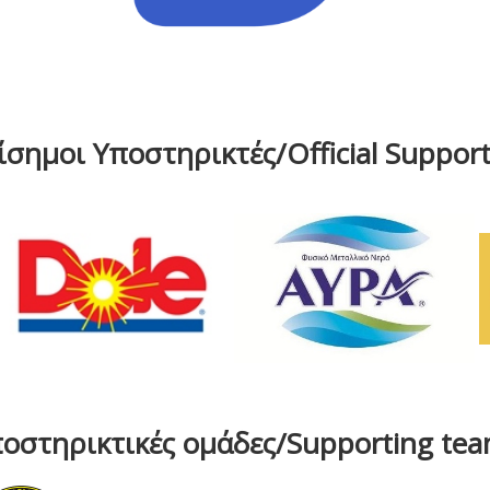
ίσημοι Υποστηρικτές/Official Support
οστηρικτικές ομάδες/Supporting te