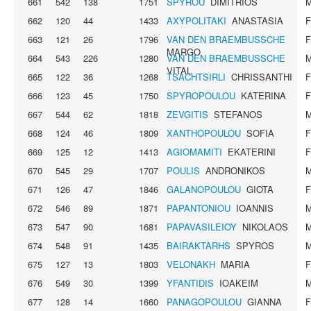
661
542
138
1751
SPYROU
DIMITRIOS
662
120
44
1433
AXYPOLITAKI
ANASTASIA
663
121
26
1796
VAN DEN BRAEMBUSSCHE
MARGO
664
543
226
1280
VAN DEN BRAEMBUSSCHE
VITAL
665
122
36
1268
TSACHTSIRLI
CHRISSANTHI
666
123
45
1750
SPYROPOULOU
KATERINA
667
544
62
1818
ZEVGITIS
STEFANOS
668
124
46
1809
XANTHOPOULOU
SOFIA
669
125
12
1413
AGIOMAMITI
EKATERINI
670
545
29
1707
POULIS
ANDRONIKOS
671
126
47
1846
GALANOPOULOU
GIOTA
672
546
89
1871
PAPANTONIOU
IOANNIS
673
547
90
1681
PAPAVASILEIOY
NIKOLAOS
674
548
91
1435
BAIRAKTARHS
SPYROS
675
127
13
1803
VELONAKH
MARIA
676
549
30
1399
YFANTIDIS
IOAKEIM
677
128
14
1660
PANAGOPOULOU
GIANNA