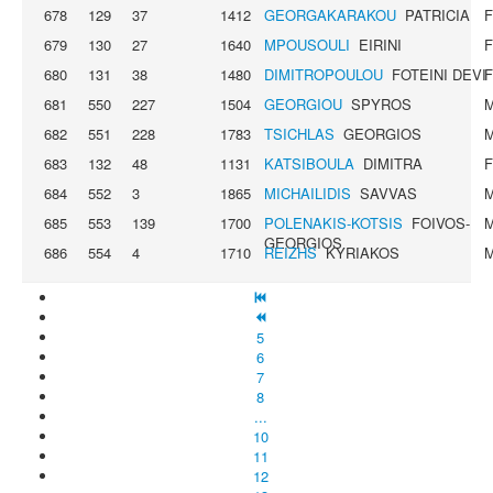
678
129
37
1412
GEORGAKARAKOU
PATRICIA
679
130
27
1640
MPOUSOULI
EIRINI
680
131
38
1480
DIMITROPOULOU
FOTEINI DEVI
681
550
227
1504
GEORGIOU
SPYROS
682
551
228
1783
TSICHLAS
GEORGIOS
683
132
48
1131
KATSIBOULA
DIMITRA
684
552
3
1865
MICHAILIDIS
SAVVAS
685
553
139
1700
POLENAKIS-KOTSIS
FOIVOS-
GEORGIOS
686
554
4
1710
REIZHS
KYRIAKOS
5
6
7
8
...
10
11
12