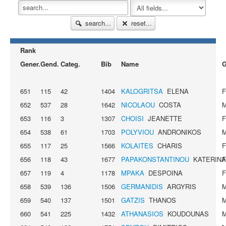
search...
reset...
Rank
Gener.
Gend.
Categ.
Bib
Name
G
651
115
42
1404
KALOGRITSA
ELENA
652
537
28
1642
NICOLAOU
COSTA
653
116
3
1307
CHOISI
JEANETTE
654
538
61
1703
POLYVIOU
ANDRONIKOS
655
117
25
1566
KOLAITES
CHARIS
656
118
43
1677
PAPAKONSTANTINOU
KATERINA
657
119
4
1178
MPAKA
DESPOINA
658
539
136
1506
GERMANIDIS
ARGYRIS
659
540
137
1501
GATZIS
THANOS
660
541
225
1432
ATHANASIOS
KOUDOUNAS