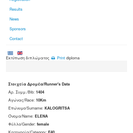
Results
News
Sponsors
Contact
Εκτύπωση διπλώματος
Print
diploma
Στοιχεία Δρομέα/Runner's Data
Αρ. Συμμ./Bib:
1404
Αγώνας/Race:
10Km
Επώνυμο/Surname:
KALOGRITSA
Όνομα/Name:
ELENA
Φύλλο/Gender:
female
Κατηγορία/Category:
F40