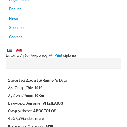
Results
News
Sponsors
Contact
Εκτύπωση διπλώματος
Print
diploma
Στοιχεία Δρομέα/Runner's Data
Αρ. Συμμ./Bib:
1012
Αγώνας/Race:
10Km
Επώνυμο/Surname:
VITZILAIOS
Όνομα/Name:
APOSTOLOS
Φύλλο/Gender:
male
Κατηγορία/Category:
M30