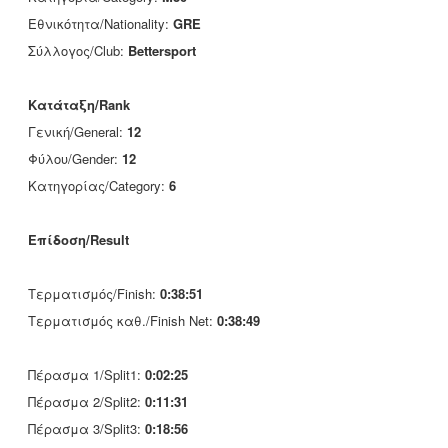
Εθνικότητα/Nationality:
GRE
Σύλλογος/Club:
Bettersport
Κατάταξη/Rank
Γενική/General:
12
Φύλου/Gender:
12
Κατηγορίας/Category:
6
Επίδοση/Result
Τερματισμός/Finish:
0:38:51
Τερματισμός καθ./Finish Net:
0:38:49
Πέρασμα 1/Split1:
0:02:25
Πέρασμα 2/Split2:
0:11:31
Πέρασμα 3/Split3:
0:18:56