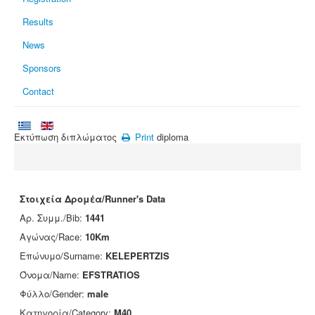
Results
News
Sponsors
Contact
Εκτύπωση διπλώματος
Print
diploma
Στοιχεία Δρομέα/Runner's Data
Αρ. Συμμ./Bib:
1441
Αγώνας/Race:
10Km
Επώνυμο/Surname:
KELEPERTZIS
Όνομα/Name:
EFSTRATIOS
Φύλλο/Gender:
male
Κατηγορία/Category:
M40