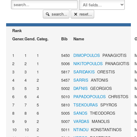
search...
reset...
Rank
Gener.
Gend.
Categ.
Bib
Name
G
1
1
1
5450
DIMOPOULOS
PANAGIOTIS
2
2
1
5006
NIKITOPOULOS
PANAGIOTIS
3
3
1
5817
SARIDAKIS
ORESTIS
4
4
2
5457
SARRIS
ANTONIS
5
5
3
5002
DAFNIS
GEORGIOS
6
6
4
5010
PAPADOPOULOS
CHRISTOS
7
7
5
5810
TSEKOURAS
SPYROS
8
8
6
5005
SANOS
THEODOROS
9
9
2
5007
VARDAS
MANOLIS
10
10
2
5011
NTINOU
KONSTANTINOS