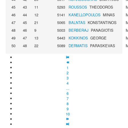
45
43
11
5293
ROUSSOS
THEODOROS
46
44
12
5141
KANELLOPOULOS
MINAS
47
45
21
5065
BALNTAS
KONSTANTINOS
48
46
9
5003
BERBERAJ
PANAGIOTIS
49
47
13
5443
KOKKINOS
GEORGE
50
48
22
5089
DERMATIS
PARASKEVAS
1
2
3
4
...
6
7
8
9
10