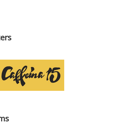
ers
ams