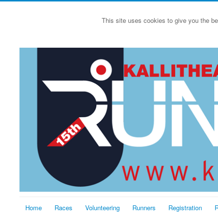
This site uses cookies to give you the be
Home
Races
Volunteering
Runners
Registration
R