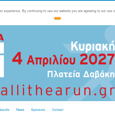
st experience. By continuing to use our website you are agreeing to our use 
esults
News
Sponsors
Contact