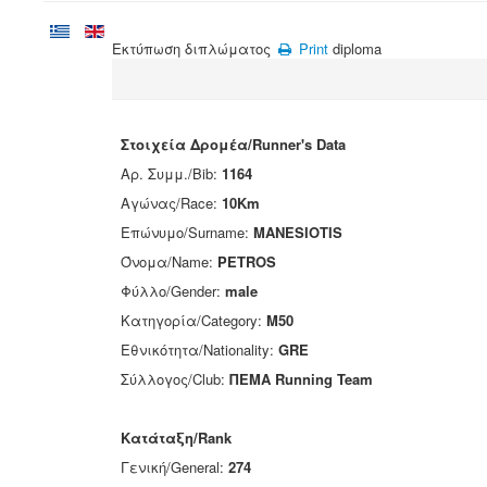
Εκτύπωση διπλώματος
Print
diploma
Στοιχεία Δρομέα/Runner's Data
Αρ. Συμμ./Bib:
1164
Αγώνας/Race:
10Km
Επώνυμο/Surname:
MANESIOTIS
Όνομα/Name:
PETROS
Φύλλο/Gender:
male
Κατηγορία/Category:
M50
Εθνικότητα/Nationality:
GRE
Σύλλογος/Club:
ΠΕΜΑ Running Team
Κατάταξη/Rank
Γενική/General:
274