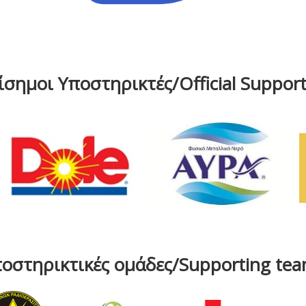
ίσημοι Υποστηρικτές/Official Support
οστηρικτικές ομάδες/Supporting te