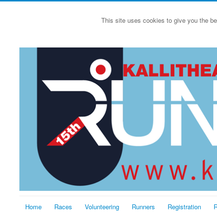
This site uses cookies to give you the be
Home
Races
Volunteering
Runners
Registration
R