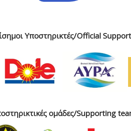
ίσημοι Υποστηρικτές/Official Support
οστηρικτικές ομάδες/Supporting te