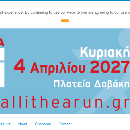
st experience. By continuing to use our website you are agreeing to our use 
esults
News
Sponsors
Contact