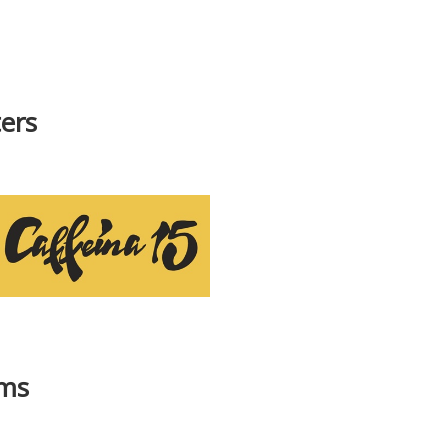
ers
ams