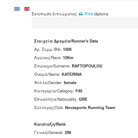
Εκτύπωση διπλώματος
Print
diploma
Στοιχεία Δρομέα/Runner's Data
Αρ. Συμμ./Bib:
1008
Αγώνας/Race:
10Km
Επώνυμο/Surname:
RAFTOPOULOU
Όνομα/Name:
KATERINA
Φύλλο/Gender:
female
Κατηγορία/Category:
F40
Εθνικότητα/Nationality:
GRE
Σύλλογος/Club:
Novasports Running Team
Κατάταξη/Rank
Γενική/General:
296