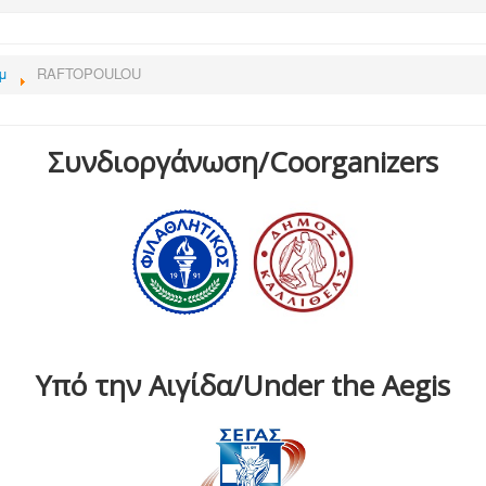
μ
RAFTOPOULOU
Συνδιοργάνωση/Coorganizers
Υπό την Αιγίδα/Under the Aegis