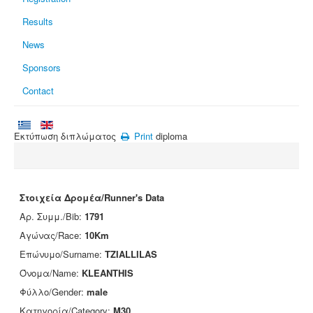
Results
News
Sponsors
Contact
Εκτύπωση διπλώματος
Print
diploma
Στοιχεία Δρομέα/Runner's Data
Αρ. Συμμ./Bib:
1791
Αγώνας/Race:
10Km
Επώνυμο/Surname:
TZIALLILAS
Όνομα/Name:
KLEANTHIS
Φύλλο/Gender:
male
Κατηγορία/Category:
M30