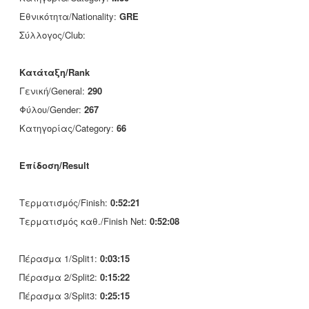
Εθνικότητα/Nationality:
GRE
Σύλλογος/Club:
Κατάταξη/Rank
Γενική/General:
290
Φύλου/Gender:
267
Κατηγορίας/Category:
66
Επίδοση/Result
Τερματισμός/Finish:
0:52:21
Τερματισμός καθ./Finish Net:
0:52:08
Πέρασμα 1/Split1:
0:03:15
Πέρασμα 2/Split2:
0:15:22
Πέρασμα 3/Split3:
0:25:15