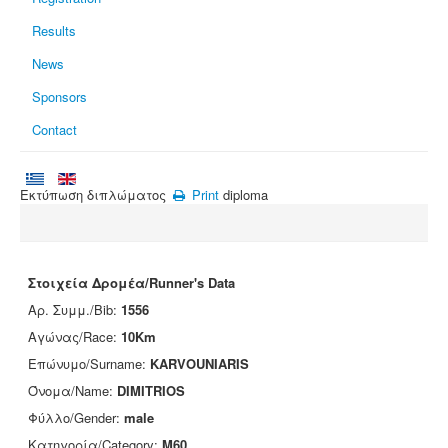
Results
News
Sponsors
Contact
Εκτύπωση διπλώματος
Print
diploma
Στοιχεία Δρομέα/Runner's Data
Αρ. Συμμ./Bib:
1556
Αγώνας/Race:
10Km
Επώνυμο/Surname:
KARVOUNIARIS
Όνομα/Name:
DIMITRIOS
Φύλλο/Gender:
male
Κατηγορία/Category:
M60