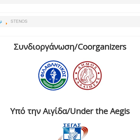
μ
STENOS
Συνδιοργάνωση/Coorganizers
Υπό την Αιγίδα/Under the Aegis