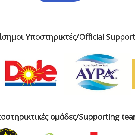
ίσημοι Υποστηρικτές/Official Support
οστηρικτικές ομάδες/Supporting te