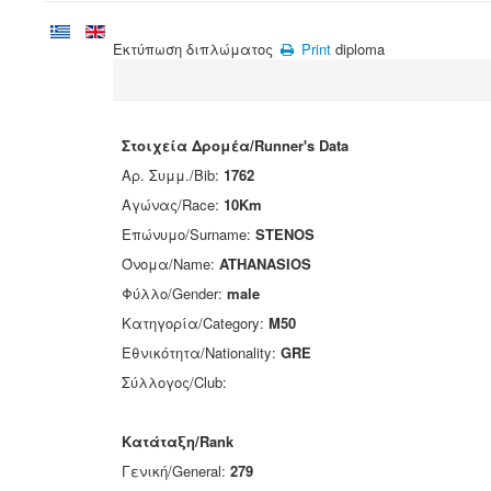
Εκτύπωση διπλώματος
Print
diploma
Στοιχεία Δρομέα/Runner's Data
Αρ. Συμμ./Bib:
1762
Αγώνας/Race:
10Km
Επώνυμο/Surname:
STENOS
Όνομα/Name:
ATHANASIOS
Φύλλο/Gender:
male
Κατηγορία/Category:
M50
Εθνικότητα/Nationality:
GRE
Σύλλογος/Club:
Κατάταξη/Rank
Γενική/General:
279