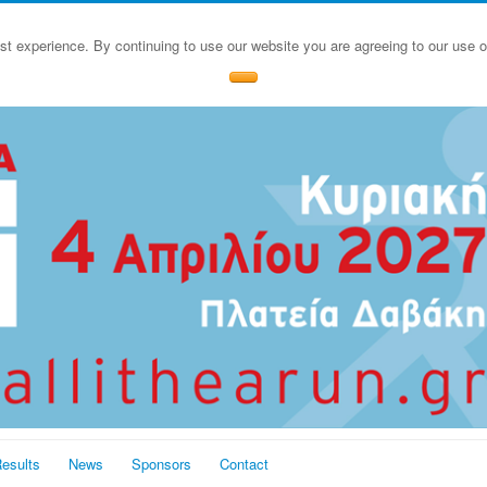
st experience. By continuing to use our website you are agreeing to our use 
esults
News
Sponsors
Contact