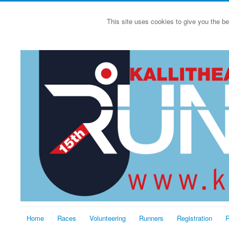
This site uses cookies to give you the be
Home
Races
Volunteering
Runners
Registration
R