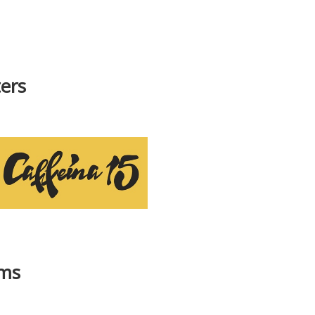
ers
ams