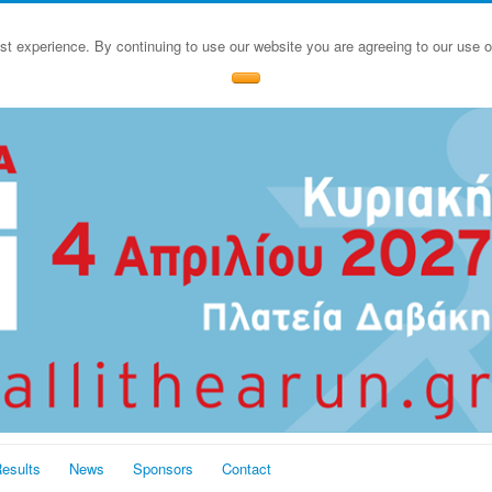
st experience. By continuing to use our website you are agreeing to our use 
esults
News
Sponsors
Contact