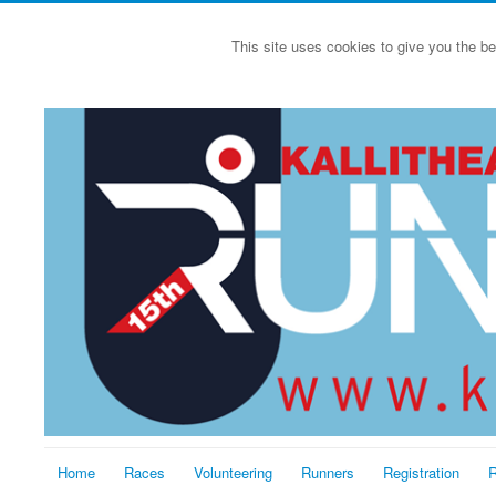
This site uses cookies to give you the be
Home
Races
Volunteering
Runners
Registration
R