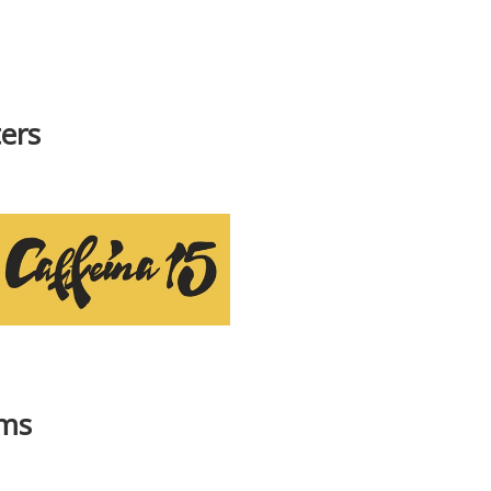
ers
ams