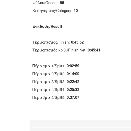
Φύλου/Gender:
96
Κατηγορίας/Category:
10
Επίδοση/Result
Τερματισμός/Finish:
0:45:52
Τερματισμός καθ./Finish Net:
0:45:41
Πέρασμα 1/Split1:
0:02:59
Πέρασμα 2/Split2:
0:14:00
Πέρασμα 3/Split3:
0:22:42
Πέρασμα 4/Split4:
0:25:32
Πέρασμα 5/Split5:
0:37:07