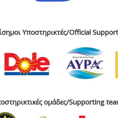
ίσημοι Υποστηρικτές/Official Support
οστηρικτικές ομάδες/Supporting te