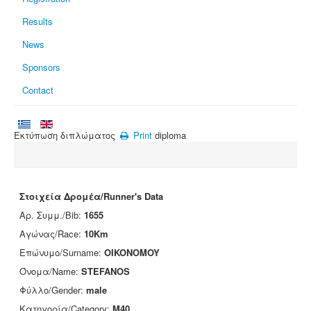
Results
News
Sponsors
Contact
Εκτύπωση διπλώματος
Print
diploma
Στοιχεία Δρομέα/Runner's Data
Αρ. Συμμ./Bib:
1655
Αγώνας/Race:
10Km
Επώνυμο/Surname:
OIKONOMOY
Όνομα/Name:
STEFANOS
Φύλλο/Gender:
male
Κατηγορία/Category:
M40