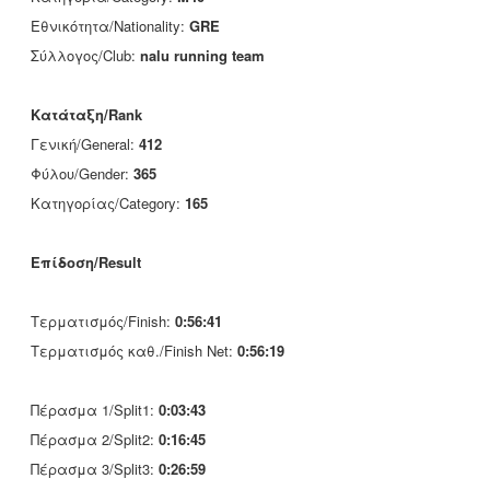
Εθνικότητα/Nationality:
GRE
Σύλλογος/Club:
nalu running team
Κατάταξη/Rank
Γενική/General:
412
Φύλου/Gender:
365
Κατηγορίας/Category:
165
Επίδοση/Result
Τερματισμός/Finish:
0:56:41
Τερματισμός καθ./Finish Net:
0:56:19
Πέρασμα 1/Split1:
0:03:43
Πέρασμα 2/Split2:
0:16:45
Πέρασμα 3/Split3:
0:26:59